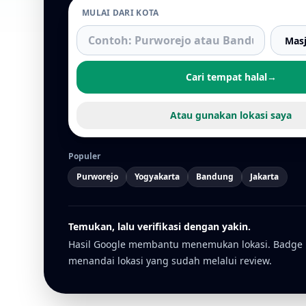
MULAI DARI KOTA
Cari tempat halal
→
Atau gunakan lokasi saya
Populer
Purworejo
Yogyakarta
Bandung
Jakarta
Temukan, lalu verifikasi dengan yakin.
Hasil Google membantu menemukan lokasi. Badge
menandai lokasi yang sudah melalui review.