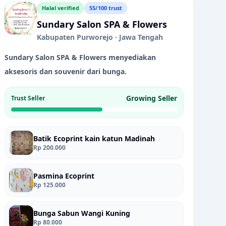
Halal verified
55/100 trust
Sundary Salon SPA & Flowers
Kabupaten Purworejo · Jawa Tengah
Sundary Salon SPA & Flowers menyediakan
aksesoris dan souvenir dari bunga.
Growing Seller
Trust Seller
Batik Ecoprint kain katun Madinah
Rp 200.000
Lampu Bohlam LED kamar mandi Sensor Gerak Cahaya Otomatis Hemat ORI myECO
Pasmina Ecoprint
Rp 125.000
4 FA-224 myECO
Bunga Sabun Wangi Kuning
Rp 80.000