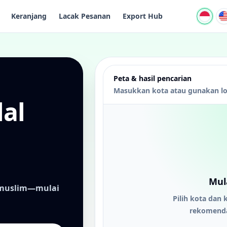
Keranjang
Lacak Pesanan
Export Hub
Peta & hasil pencarian
Masukkan kota atau gunakan lo
lal
Mul
h muslim—mulai
Pilih kota dan k
rekomendas