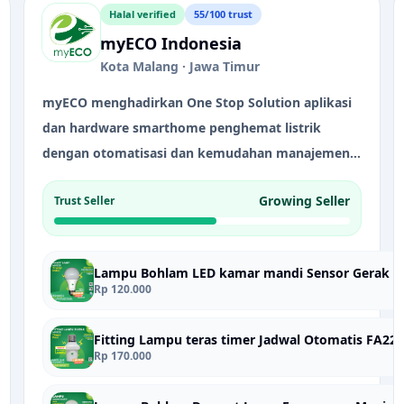
Halal verified
55/100 trust
myECO Indonesia
Kota Malang · Jawa Timur
myECO menghadirkan One Stop Solution aplikasi
dan hardware smarthome penghemat listrik
dengan otomatisasi dan kemudahan manajemen
listrik untuk rumah tangga.Dari mulai analisa
Growing Seller
Trust Seller
penghematan ruangan dan Smart advisor
asisstant via app berbasis AI dan ML , pembayaran
PLN otomatis, hingga mengontrol , memonitoring
penggunaan dan manajemen perangkat listrik
Rp 120.000
berbasis Internet of things dari mana saja dan
kapan saja hanya dengan app myECO untuk
Fitting Lampu teras timer Jadwal Otomatis FA22
menghemat dan menurunkan tagihan listrik
Rp 170.000
secara nyata.