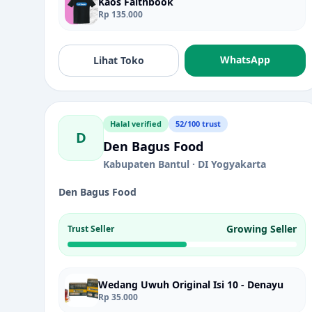
Kaos Faithbook
Rp 135.000
WhatsApp
Lihat Toko
Halal verified
52/100 trust
D
Den Bagus Food
Kabupaten Bantul · DI Yogyakarta
Den Bagus Food
Growing Seller
Trust Seller
Wedang Uwuh Original Isi 10 - Denayu
Rp 35.000