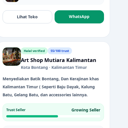
Lampu Bohlam Darurat Lamp Emergency Magic Hemat LED Bulb Recharge ORI
WhatsApp
Lihat Toko
Halal verified
55/100 trust
Art Shop Mutiara Kalimantan
Kota Bontang · Kalimantan Timur
Menyediakan Batik Bontang, Dan Kerajinan khas
Kalimantan Timur ( Seperti Baju Dayak, Kalung
Batu, Gelang Batu, dan accessories lainnya.
Growing Seller
Trust Seller